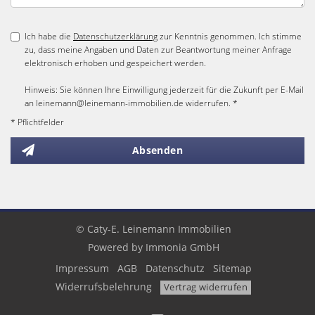
Ich habe die
Datenschutzerklärung
zur Kenntnis genommen. Ich stimme
zu, dass meine Angaben und Daten zur Beantwortung meiner Anfrage
elektronisch erhoben und gespeichert werden.
Hinweis: Sie können Ihre Einwilligung jederzeit für die Zukunft per E-Mail
an leinemann@leinemann-immobilien.de widerrufen. *
* Pflichtfelder
Absenden
© Caty-E. Leinemann Immobilien
Powered by
Immonia GmbH
Impressum
AGB
Datenschutz
Sitemap
Widerrufsbelehrung
Vertrag widerrufen