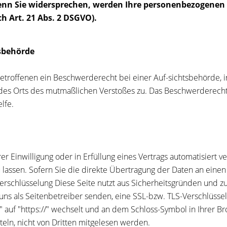
Wenn Sie widersprechen, werden Ihre personenbezogene
 Art. 21 Abs. 2 DSGVO).
sbehörde
etroffenen ein Beschwerderecht bei einer Auf-sichtsbehörde, i
r des Orts des mutmaßlichen Verstoßes zu. Das Beschwerderech
lfe.
er Einwilligung oder in Erfüllung eines Vertrags automatisiert v
assen. Sofern Sie die direkte Übertragung der Daten an einen 
Verschlüsselung Diese Seite nutzt aus Sicherheitsgründen und z
 uns als Seitenbetreiber senden, eine SSL-bzw. TLS-Verschlüsse
/" auf "https://" wechselt und an dem Schloss-Symbol in Ihrer 
tteln, nicht von Dritten mitgelesen werden.