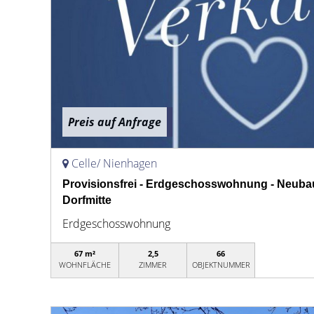
Preis auf Anfrage
Celle/ Nienhagen
Provisionsfrei - Erdgeschosswohnung - Neuba
Dorfmitte
Erdgeschosswohnung
67 m²
2,5
66
WOHNFLÄCHE
ZIMMER
OBJEKTNUMMER