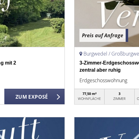
Preis auf Anfrage
Burgwedel / Großburgwe
g mit 2
3-Zimmer-Erdgeschosswo
zentral aber ruhig
Erdgeschosswohnung
77,50 m²
3
ZUM EXPOSÉ
WOHNFLÄCHE
ZIMMER
O