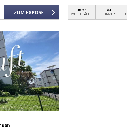
85 m²
3,5
ZUM EXPOSÉ
WOHNFLÄCHE
ZIMMER
O
ungen