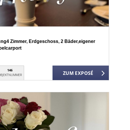
ng4 Zimmer, Erdgeschoss, 2 Bäder,eigener
pelcarport
146
ZUM EXPOSÉ
BJEKTNUMMER