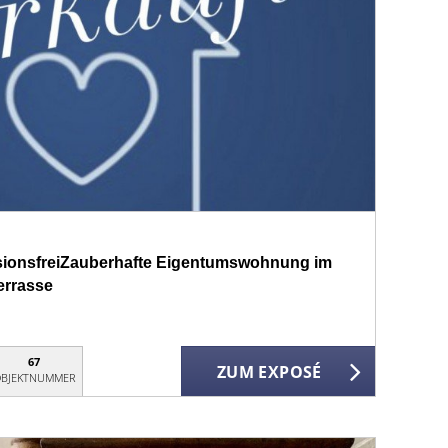
isionsfreiZauberhafte Eigentumswohnung im
errasse
67
ZUM EXPOSÉ
BJEKTNUMMER