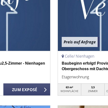
Preis auf Anfrage
Celle/ Nienhagen
u2,5-Zimmer - Nienhagen
Baubeginn erfolgt! Prov
Obergeschoss mit Dacht
Etagenwohnung
63 m²
3,5
ZUM EXPOSÉ
WOHNFLÄCHE
ZIMMER
O