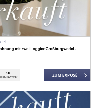
del
hnung mit zwei LoggienGroßburgwedel -
145
ZUM EXPOSÉ
BJEKTNUMMER