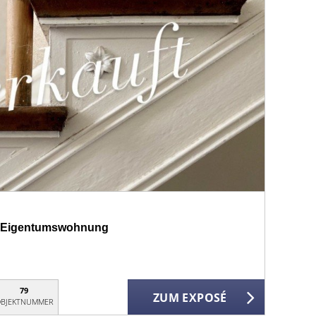
er-Eigentumswohnung
79
ZUM EXPOSÉ
BJEKTNUMMER