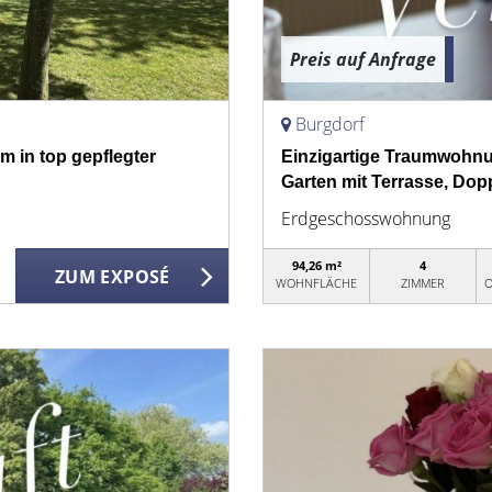
Preis auf Anfrage
Burgdorf
 in top gepflegter
Einzigartige Traumwohnu
Garten mit Terrasse, Dop
Erdgeschosswohnung
94,26 m²
4
ZUM EXPOSÉ
WOHNFLÄCHE
ZIMMER
O