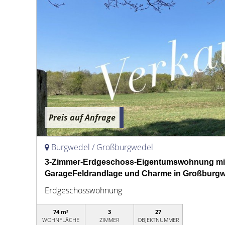
Preis auf Anfrage
Burgwedel / Großburgwedel
3-Zimmer-Erdgeschoss-Eigentumswohnung mit
GarageFeldrandlage und Charme in Großburgw
Erdgeschosswohnung
74 m²
3
27
WOHNFLÄCHE
ZIMMER
OBJEKTNUMMER