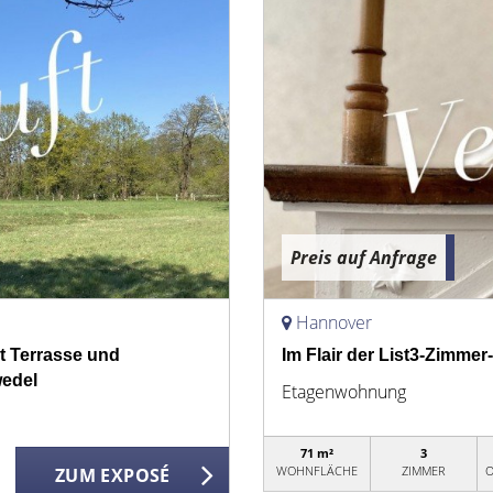
Preis auf Anfrage
Hannover
 Terrasse und
Im Flair der List3-Zimm
edel
Etagenwohnung
71 m²
3
WOHNFLÄCHE
ZIMMER
O
ZUM EXPOSÉ