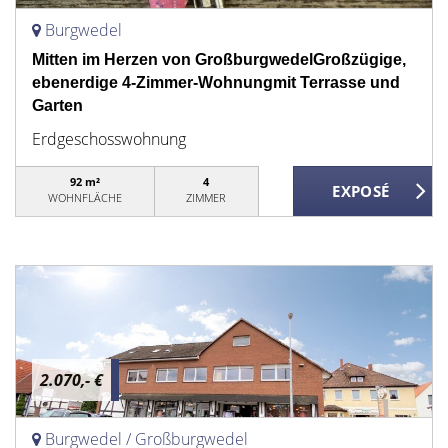
Burgwedel
Mitten im Herzen von GroßburgwedelGroßzügige,
ebenerdige 4-Zimmer-Wohnungmit Terrasse und
Garten
Erdgeschosswohnung
92 m²
4
WOHNFLÄCHE
ZIMMER
2.070,- €
Burgwedel / Großburgwedel