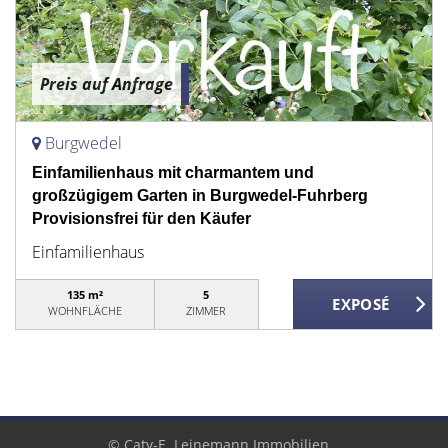
Preis auf Anfrage
Burgwedel
Einfamilienhaus mit charmantem und
großzügigem Garten in Burgwedel-Fuhrberg
Provisionsfrei für den Käufer
Einfamilienhaus
135 m²
5
WOHNFLÄCHE
ZIMMER
© Caty-E. Leinemann Immobilien