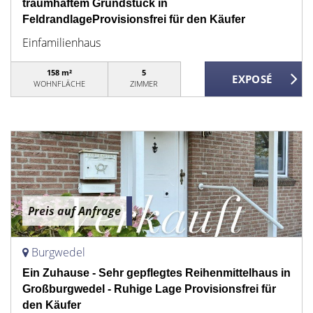
traumhaftem Grundstück in
FeldrandlageProvisionsfrei für den Käufer
Einfamilienhaus
158 m²
5
WOHNFLÄCHE
ZIMMER
Preis auf Anfrage
Burgwedel
Ein Zuhause - Sehr gepflegtes Reihenmittelhaus in
Großburgwedel - Ruhige Lage Provisionsfrei für
den Käufer