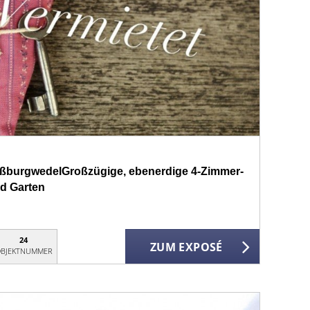
oßburgwedelGroßzügige, ebenerdige 4-Zimmer-
d Garten
24
ZUM EXPOSÉ
BJEKTNUMMER