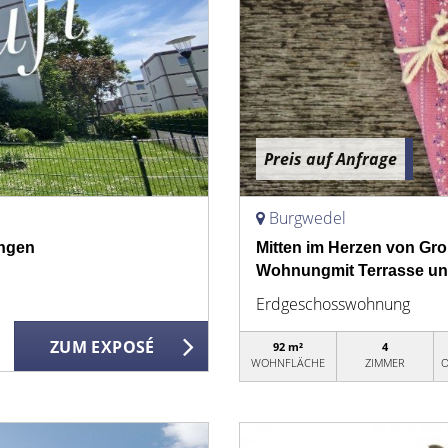
Preis auf Anfrage
Burgwedel
ungen
Mitten im Herzen von Gr
Wohnungmit Terrasse un
Erdgeschosswohnung
ZUM EXPOSÉ
92 m²
4
WOHNFLÄCHE
ZIMMER
O