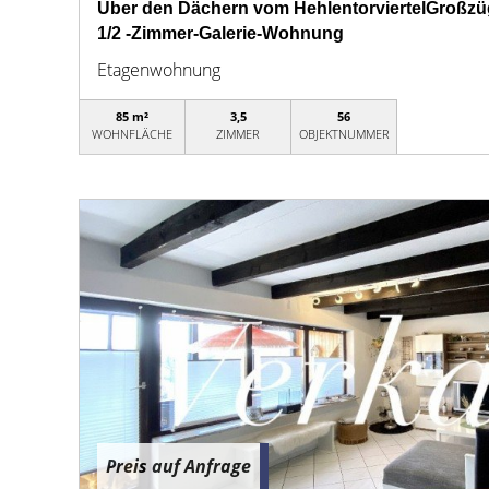
Über den Dächern vom HehlentorviertelGroßz
1/2 -Zimmer-Galerie-Wohnung
Etagenwohnung
85 m²
3,5
56
WOHNFLÄCHE
ZIMMER
OBJEKTNUMMER
Preis auf Anfrage