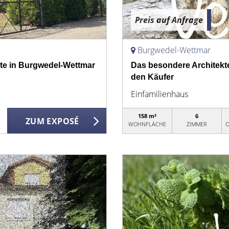
Preis auf Anfrage
Burgwedel-Wettmar
te in Burgwedel-Wettmar
Das besondere Architekte
den Käufer
Einfamilienhaus
158 m²
6
ZUM EXPOSÉ
WOHNFLÄCHE
ZIMMER
O