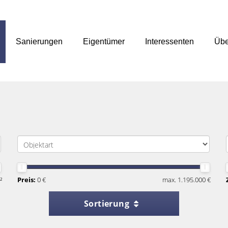
Sanierungen
Eigentümer
Interessenten
Übe
²
Preis:
0 €
max. 1.195.000 €
Sortierung