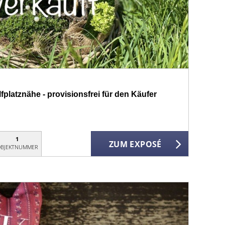
platznähe - provisionsfrei für den Käufer
1
ZUM EXPOSÉ
BJEKTNUMMER