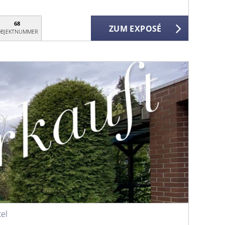
68
ZUM EXPOSÉ
BJEKTNUMMER
el