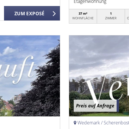
Etagenwohnung
ZUM EXPOSÉ
37 m²
1
WOHNFLÄCHE
ZIMMER
O
Preis auf Anfrage
Wedemark / Scherenbost