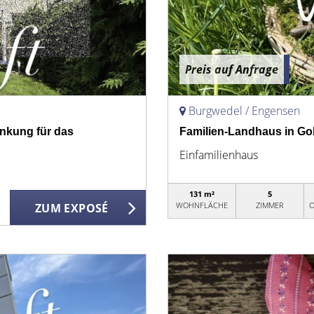
Preis auf Anfrage
Burgwedel / Engensen
enkung für das
Familien-Landhaus in Golf
Einfamilienhaus
131 m²
5
WOHNFLÄCHE
ZIMMER
O
ZUM EXPOSÉ