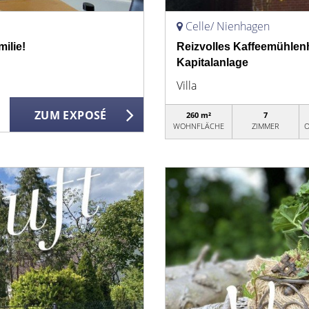
Celle/ Nienhagen
ilie!
Reizvolles Kaffeemühlenh
Kapitalanlage
Villa
ZUM EXPOSÉ
260 m²
7
WOHNFLÄCHE
ZIMMER
O