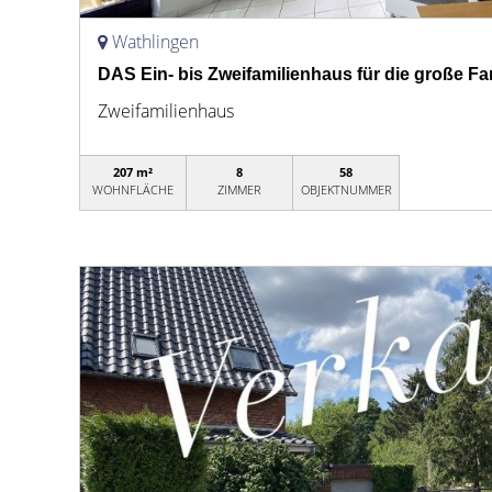
Wathlingen
DAS Ein- bis Zweifamilienhaus für die große Fam
Zweifamilienhaus
207 m²
8
58
WOHNFLÄCHE
ZIMMER
OBJEKTNUMMER