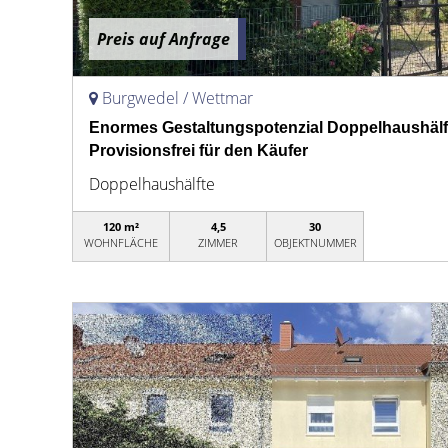
Preis auf Anfrage
Burgwedel / Wettmar
Enormes Gestaltungspotenzial Doppelhaushälf
Provisionsfrei für den Käufer
Doppelhaushälfte
120 m²
4,5
30
WOHNFLÄCHE
ZIMMER
OBJEKTNUMMER