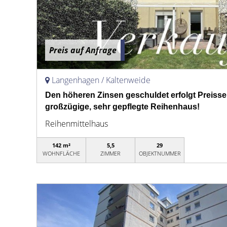
Preis auf Anfrage
Langenhagen / Kaltenweide
Den höheren Zinsen geschuldet erfolgt Preiss
großzügige, sehr gepflegte Reihenhaus!
Reihenmittelhaus
142 m²
5,5
29
WOHNFLÄCHE
ZIMMER
OBJEKTNUMMER