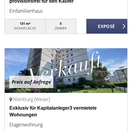
provisionsfrei für den Käufer
Einfamilienhaus
131 m²
5
WOHNFLÄCHE
ZIMMER
Preis auf Anfrage
Nienburg (Weser)
Exklusiv für Kapitalanleger3 vermietete
Wohnungen
Etagenwohnung