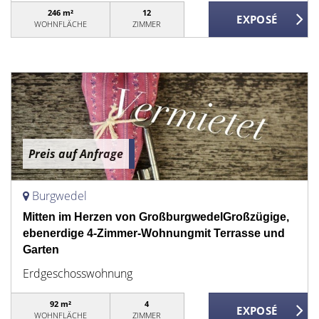
246 m²
12
WOHNFLÄCHE
ZIMMER
Preis auf Anfrage
Burgwedel
Mitten im Herzen von GroßburgwedelGroßzügige,
ebenerdige 4-Zimmer-Wohnungmit Terrasse und
Garten
Erdgeschosswohnung
92 m²
4
WOHNFLÄCHE
ZIMMER