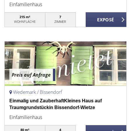
Einfamilienhaus
215 m²
7
WOHNFLÄCHE
ZIMMER
Preis auf Anfrage
Wedemark / Bissendorf
Einmalig und ZauberhaftKleines Haus auf
Traumgrundstückin Bissendorf-Wietze
Einfamilienhaus
80 m²
4