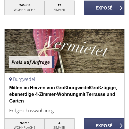
246 m²
12
WOHNFLÄCHE
ZIMMER
Preis auf Anfrage
Burgwedel
Mitten im Herzen von GroßburgwedelGroßzügige,
ebenerdige 4-Zimmer-Wohnungmit Terrasse und
Garten
Erdgeschosswohnung
92 m²
4
WOHNFLÄCHE
ZIMMER