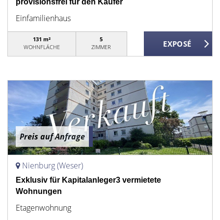
provisionsfrei für den Käufer
Einfamilienhaus
131 m²
5
WOHNFLÄCHE
ZIMMER
Preis auf Anfrage
Nienburg (Weser)
Exklusiv für Kapitalanleger3 vermietete
Wohnungen
Etagenwohnung