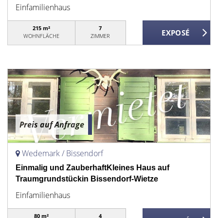
Einfamilienhaus
215 m²
7
WOHNFLÄCHE
ZIMMER
Preis auf Anfrage
Wedemark / Bissendorf
Einmalig und ZauberhaftKleines Haus auf
Traumgrundstückin Bissendorf-Wietze
Einfamilienhaus
80 m²
4