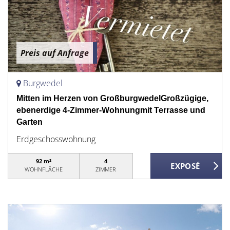
Preis auf Anfrage
Burgwedel
Mitten im Herzen von GroßburgwedelGroßzügige,
ebenerdige 4-Zimmer-Wohnungmit Terrasse und
Garten
Erdgeschosswohnung
92 m²
4
WOHNFLÄCHE
ZIMMER