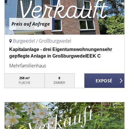
Preis auf Anfrage
Burgwedel / Großburgwedel
Kapitalanlage - drei Eigentumswohnungensehr
gepflegte Anlage in GroßburgwedelEEK C
Mehrfamilienhaus
258 m²
8
FLÄCHE
ZIMMER