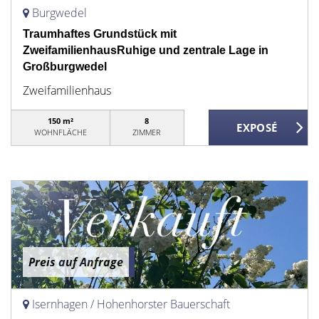
Burgwedel
Traumhaftes Grundstück mit
ZweifamilienhausRuhige und zentrale Lage in
Großburgwedel
Zweifamilienhaus
150 m²
8
WOHNFLÄCHE
ZIMMER
Preis auf Anfrage
Isernhagen / Hohenhorster Bauerschaft