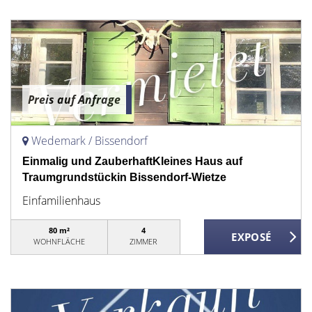
Preis auf Anfrage
Wedemark / Bissendorf
Einmalig und ZauberhaftKleines Haus auf
Traumgrundstückin Bissendorf-Wietze
Einfamilienhaus
80 m²
4
WOHNFLÄCHE
ZIMMER