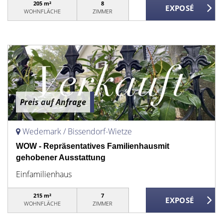
205 m²
8
WOHNFLÄCHE
ZIMMER
Preis auf Anfrage
Wedemark / Bissendorf-Wietze
WOW - Repräsentatives Familienhausmit
gehobener Ausstattung
Einfamilienhaus
215 m²
7
WOHNFLÄCHE
ZIMMER