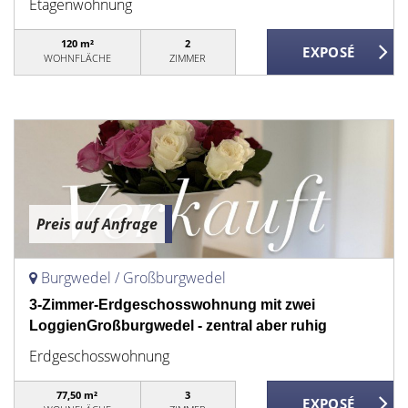
Etagenwohnung
120 m²
2
WOHNFLÄCHE
ZIMMER
Preis auf Anfrage
Burgwedel / Großburgwedel
3-Zimmer-Erdgeschosswohnung mit zwei
LoggienGroßburgwedel - zentral aber ruhig
Erdgeschosswohnung
77,50 m²
3