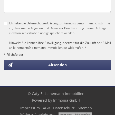
Ich habe die
Datenschutzerklärung
zur Kenntnis genommen. Ich stimme
zu, dass meine Angaben und Daten zur Beantwortung meiner Anfrage
elektronisch erhoben und gespeichert werden.
Hinweis: Sie können Ihre Einwilligung jederzeit für die Zukunft per E-Mail
an leinemann@leinemann-immobilien.de widerrufen. *
* Pflichtfelder
Absenden
© Caty-E. Leinemann Immobilien
Powered by
Immonia GmbH
Impressum
AGB
Datenschutz
Sitemap
Widerrufsbelehrung
Vertrag widerrufen